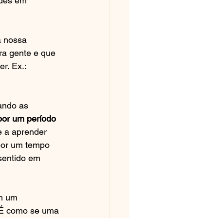
ades em 
à nossa 
ra gente e que 
r. Ex.: 
ando as 
por um período
 a aprender 
por um tempo 
sentido em 
m um 
. É como se uma 