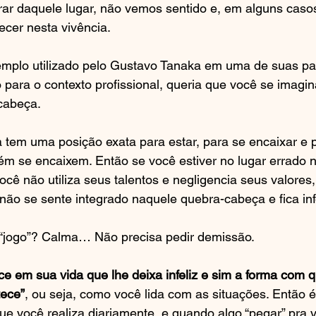
irar daquele lugar, não vemos sentido e, em alguns caso
cer nesta vivência.
mplo utilizado pelo Gustavo Tanaka em uma de suas pal
 para o contexto profissional, queria que você se imagi
cabeça.
tem uma posição exata para estar, para se encaixar e p
 se encaixem. Então se você estiver no lugar errado n
cê não utiliza seus talentos e negligencia seus valores,
 não se sente integrado naquele quebra-cabeça e fica infe
“jogo”? Calma… Não precisa pedir demissão.
e em sua vida que lhe deixa infeliz e sim a forma com 
tece”
, ou seja, como você lida com as situações. Então é
que você realiza diariamente, e quando algo “pegar” pra