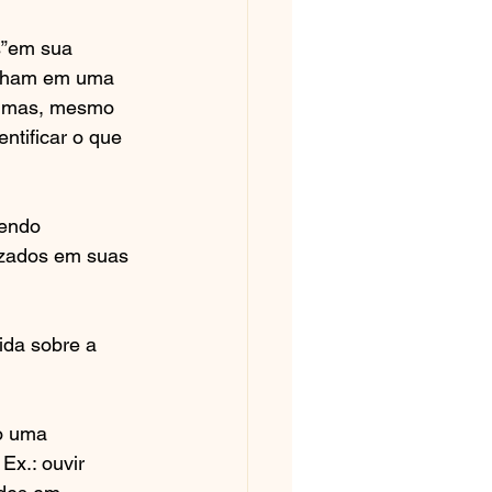
s”em sua 
alham em uma 
s mas, mesmo 
tificar o que 
endo 
lizados em suas 
da sobre a 
o uma 
x.: ouvir 