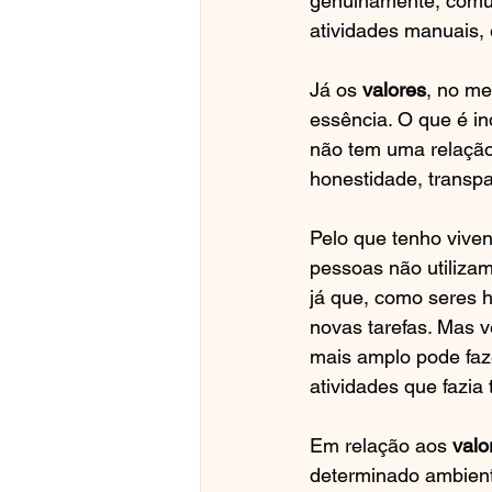
genuinamente, comuni
atividades manuais, 
Já os 
valores
, no me
essência. O que é in
não tem uma relação 
honestidade, transpar
Pelo que tenho viven
pessoas não utiliza
já que, como seres 
novas tarefas. Mas 
mais amplo pode faze
atividades que fazia
Em relação aos 
valo
determinado ambient