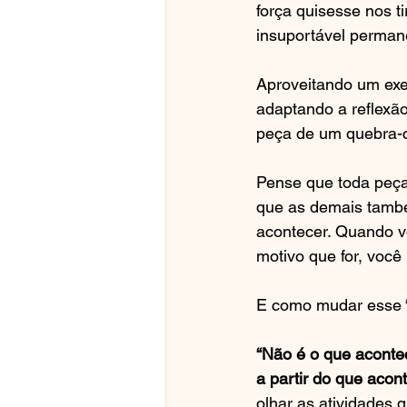
força quisesse nos t
insuportável permane
Aproveitando um exe
adaptando a reflexão
peça de um quebra-
Pense que toda peça 
que as demais também
acontecer. Quando vo
motivo que for, você
E como mudar esse 
“Não é o que acontec
a partir do que acon
olhar as atividades 