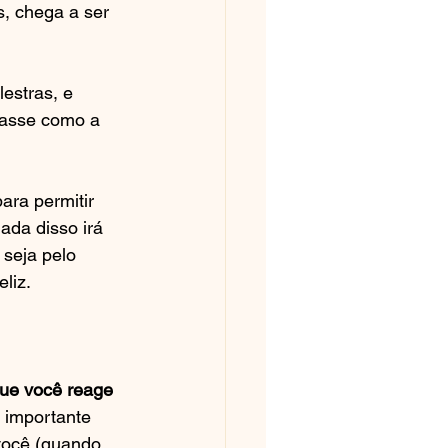
s, chega a ser 
estras, e 
nasse como a 
ara permitir 
ada disso irá 
 seja pelo 
liz.
que você reage 
 importante 
 você (quando 