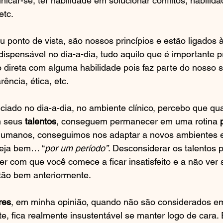
car-se, ter habilidade em solucionar conflitos, habilid
etc.
u ponto de vista, são nossos princípios e estão ligados 
dispensável no dia-a-dia, tudo aquilo que é importante p
direta com alguma habilidade pois faz parte do nosso se
ência, ética, etc.
ciado no dia-a-dia, no ambiente clínico, percebo que qu
m seus 
talentos
, conseguem permanecer em uma rotina 
humanos, conseguimos nos adaptar a novos ambientes e
veja bem… “
por um período”
. Desconsiderar os talentos 
r com que você comece a ficar insatisfeito e a não ver 
 tão bem anteriormente.
res
, em minha opinião, quando não são considerados e
e, fica realmente insustentável se manter logo de cara