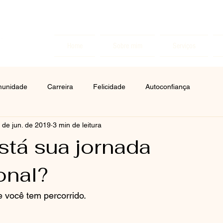
Home
Sobre mim
Serviços
munidade
Carreira
Felicidade
Autoconfiança
 de jun. de 2019
3 min de leitura
tá sua jornada
onal?
 você tem percorrido. 