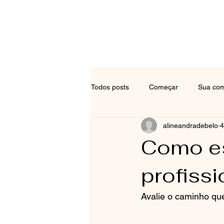
Todos posts
Começar
Sua co
alineandradebelo
4
Como es
profissi
Avalie o caminho que