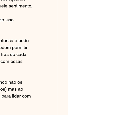
quele sentimento.
o isso 
intensa e pode 
odem permitir 
 trás de cada 
r com essas 
ndo não os 
os) mas ao 
 para lidar com 