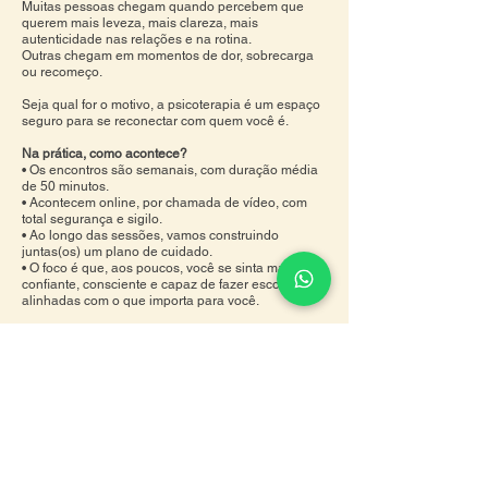
Muitas pessoas chegam quando percebem que
querem mais leveza, mais clareza, mais
autenticidade nas relações e na rotina.
Outras chegam em momentos de dor, sobrecarga
ou recomeço.
Seja qual for o motivo, a psicoterapia é um espaço
seguro para se reconectar com quem você é.
Na prática, como acontece?
• Os encontros são semanais, com duração média
de 50 minutos.
• Acontecem online, por chamada de vídeo, com
total segurança e sigilo.
• Ao longo das sessões, vamos construindo
juntas(os) um plano de cuidado.
• O foco é que, aos poucos, você se sinta mais
confiante, consciente e capaz de fazer escolhas
alinhadas com o que importa para você.
O que você pode esperar desse processo:
• Um espaço de escuta e acolhimento, sem
julgamentos.
• Ferramentas da Psicologia para lidar com os
desafios do dia a dia.
• Uma abordagem realista (e não positivista), que
te ajuda a entender seus pensamentos, emoções e
atitudes.
• Uma relação terapêutica baseada em
transparência, respeito e parceria.